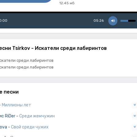
12.45 мб
0:00
05:26
есни Tsirkov - Искатели среди лабиринтов
 Искатели среди лабиринтов
 Искатели среди лабиринтов
е песни
-
Миллионы лет
с RiDer
-
Среди жемчужин
tova
-
Свой среди чужих