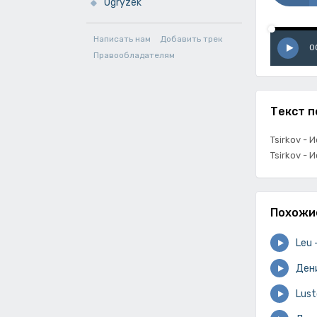
Ogryzek
Написать нам
Добавить трек
0
Правообладателям
Текст п
Tsirkov -
Tsirkov -
Похожи
Leu
Дени
Lus