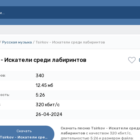
/
Русская музыка
/ Tsirkov - Искатели среди лабиринтов
v - Искатели среди лабиринтов
ов:
340
12.45 мб
ость:
5:26
:
320 кбит/с
26-04-2024
Скачать песню Tsirkov - Искатели сред
Скачать
лабиринтов
с качеством 320 кбит/с,
Tsirkov - Искатели среди лабиринтов
длительностью 5:26 и размером файла: