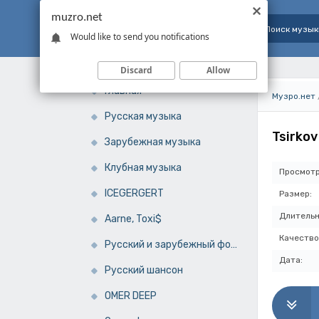
muzro.net
Would like to send you notifications
Discard
Allow
Главная
Музро.нет
Русская музыка
Tsirko
Зарубежная музыка
Клубная музыка
Просмотр
ICEGERGERT
Размер:
Длительн
Aarne, Toxi$
Качество
Русский и зарубежный фонк
Дата:
Русский шансон
OMER DEEP