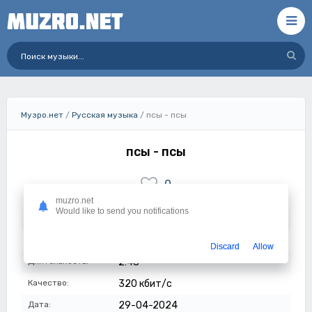
Музро.нет
/
Русская музыка
/ псы - псы
псы - псы
0
muzro.net
Would like to send you notifications
Просмотров:
405
Размер:
6.44 мб
Discard
Allow
Длительность:
2:48
Качество:
320 кбит/с
Дата:
29-04-2024