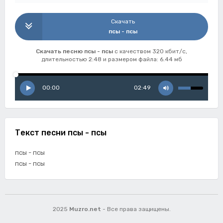
Скачать
псы - псы
Скачать песню псы - псы
с качеством 320 кбит/с,
длительностью 2:48 и размером файла: 6.44 мб
00:00
02:49
Текст песни псы - псы
псы - псы
псы - псы
2025
Muzro.net
- Все права защищены.