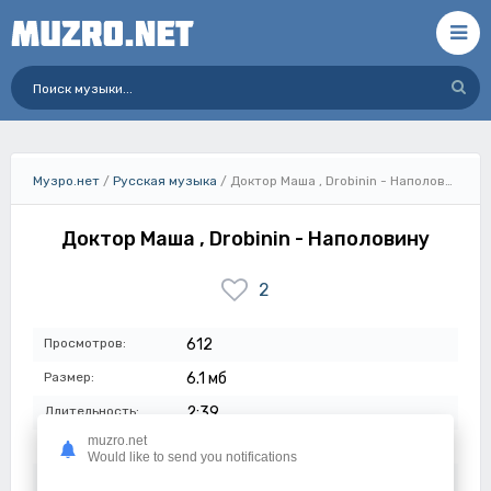
Музро.нет
/
Русская музыка
/ Доктор Маша , Drobinin - Наполовину
Доктор Маша , Drobinin - Наполовину
2
Просмотров:
612
Размер:
6.1 мб
Длительность:
2:39
muzro.net
Качество:
320 кбит/с
Would like to send you notifications
Дата:
29-04-2024