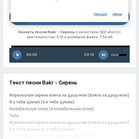
Скачать
Discard
Allow
Bakr - Сирень
Скачать песню Bakr - Сирень
с качеством 320 кбит/с,
длительностью 3:12 и размером файла: 7.36 мб
00:00
03:13
Текст песни Bakr - Сирень
Апрельская сирень взяла за душу мою (взяла за душу мою)
Я о тебе думаю (я о тебе думаю)
Колыбельную спою (я колыбельную спою)
Тебе
Апрельская сирень взяла за душу мою (взяла за душу мою)
Я о тебе думаю (я о тебе думаю)
Колыбельную спою (я колыбельную спою)