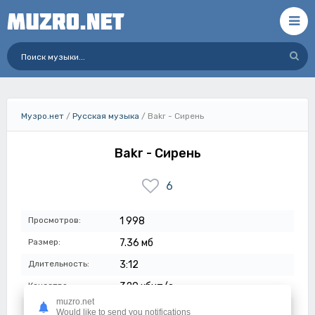
Музро.нет
/
Русская музыка
/ Bakr - Сирень
Bakr - Сирень
6
Просмотров:
1 998
Размер:
7.36 мб
Длительность:
3:12
Качество:
320 кбит/с
muzro.net
Дата:
02-05-2024
Would like to send you notifications