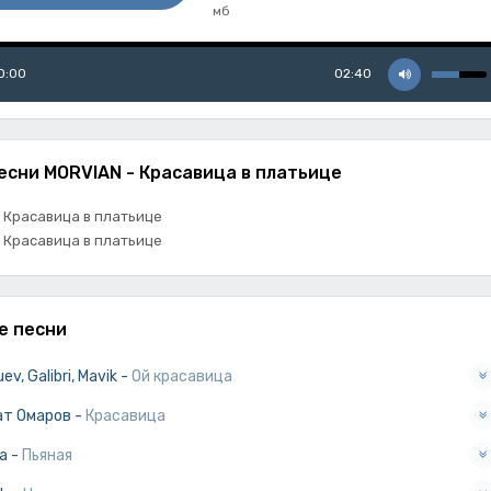
мб
0:00
02:40
есни MORVIAN - Красавица в платьице
 Красавица в платьице
 Красавица в платьице
е песни
ev, Galibri, Mavik
-
Ой красавица
ат Омаров
-
Красавица
a
-
Пьяная