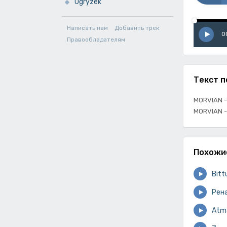
Ogryzek
Написать нам
Добавить трек
0
Правообладателям
Текст п
MORVIAN -
MORVIAN -
Похожи
Bittu
Рен
Аtm