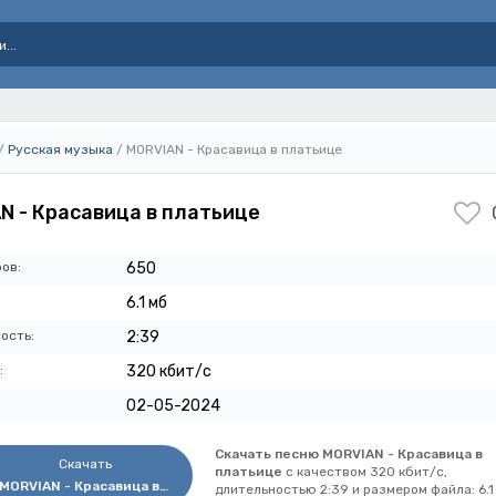
/
Русская музыка
/ MORVIAN - Красавица в платьице
N - Красавица в платьице
ов:
650
6.1 мб
ость:
2:39
:
320 кбит/с
02-05-2024
Скачать песню MORVIAN - Красавица в
Скачать
платьице
с качеством 320 кбит/с,
MORVIAN - Красавица в платьице
длительностью 2:39 и размером файла: 6.1