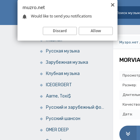
muzro.net
Would like to send you notifications
Discard
Allow
Главная
Музро.нет
Русская музыка
MORVIA
Зарубежная музыка
Клубная музыка
Просмотр
ICEGERGERT
Размер:
Длительн
Aarne, Toxi$
Качество
Русский и зарубежный фонк
Дата:
Русский шансон
OMER DEEP