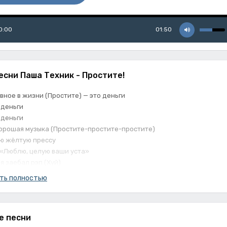
0:00
01:50
есни Паша Техник - Простите!
вное в жизни (Простите) — это деньги
 деньги
 деньги
орошая музыка (Простите-простите-простите)
ю жёлтую прессу
: «Люблю, целую ваши уста»
я заебал рэп (Хуй)
ть полностью
е песни