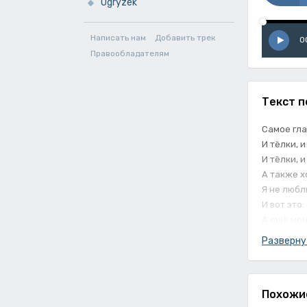
Ogryzek
Написать нам
Добавить трек
0
Правообладателям
Текст п
Самое гла
И тёлки, и
И тёлки, и
А также х
Я не любл
И вот это
А ещё мен
Разверну
Простите
Отлично
Простите
Похожи
Ёмаё