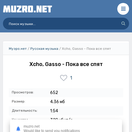
Музро.нет
/
Русская музыка
/ Xcho, Gasso - Пока все спят
Xcho, Gasso - Пока все спят
1
Просмотров:
652
Размер:
4.36 мб
Длительность:
1:54
Качество:
320 кбит/с
muzro.net
Дата:
08-05-2024
Would like to send you notifications