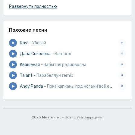
Но мы не ждали делать свой шаг
Развернуть полностью
Похожие песни
Ray!
-
Убегай
Дана Соколова
-
Samurai
Квашеная
-
Забытая радиоволна
Talant
-
Парабеллум remix
Andy Panda
-
Пока капканы под ногами всё еще живой
2025
Muzro.net
- Все права защищены.