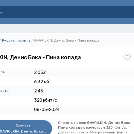
/
Русская музыка
/ GAVRILKIN, Денис Бока - Пина колада
KIN, Денис Бока - Пина колада
ов:
2 052
6.32 мб
ость:
2:45
:
320 кбит/с
08-05-2024
Скачать песню GAVRILKIN, Денис Бока -
Скачать
Пина колада
с качеством 320 кбит/с,
GAVRILKIN, Денис Бока - Пина колада
длительностью 2:45 и размером файла: