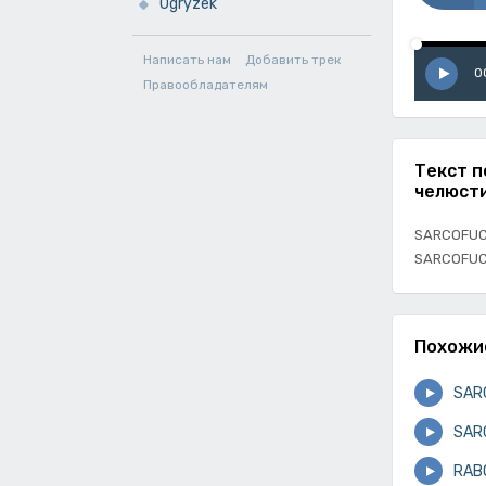
Ogryzek
Написать нам
Добавить трек
0
Правообладателям
Текст 
челюст
SARCOFUC
SARCOFUC
Похожи
SAR
SAR
RAB