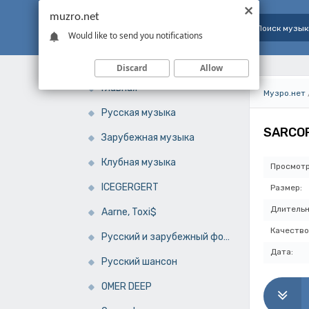
muzro.net
Would like to send you notifications
Discard
Allow
Главная
Музро.нет
Русская музыка
SARCOF
Зарубежная музыка
Клубная музыка
Просмотр
ICEGERGERT
Размер:
Длительн
Aarne, Toxi$
Качество
Русский и зарубежный фонк
Дата:
Русский шансон
OMER DEEP