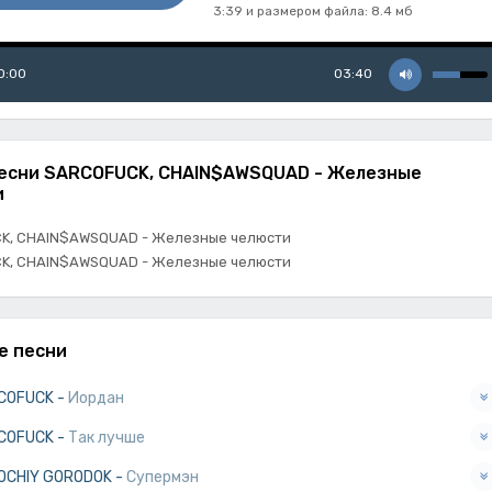
3:39 и размером файла: 8.4 мб
0:00
03:40
песни SARCOFUCK, CHAIN$AWSQUAD - Железные
и
K, CHAIN$AWSQUAD - Железные челюсти
K, CHAIN$AWSQUAD - Железные челюсти
е песни
COFUCK
-
Иордан
COFUCK
-
Так лучше
OCHIY GORODOK
-
Супермэн