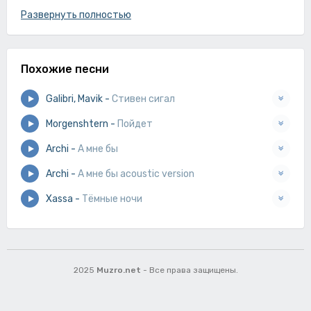
Ложиться на постель
Развернуть полностью
И продолжать роман
Но я хочу предупредить
Я знаю, как все кончится
Похожие песни
Мой жанр фаблио
А для тебя, читай
Galibri, Mavik
-
Стивен сигал
Morgenshtern
-
Пойдет
Archi
-
А мне бы
Archi
-
А мне бы acoustic version
Xassa
-
Тёмные ночи
2025
Muzro.net
- Все права защищены.