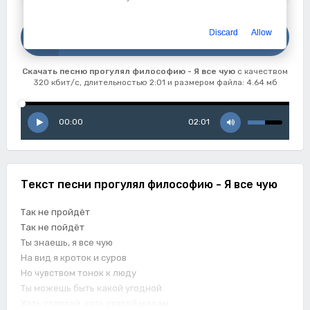
Скачать
Discard
Allow
прогулял философию - Я все чую
Скачать песню прогулял философию - Я все чую
с качеством
320 кбит/с, длительностью 2:01 и размером файла: 4.64 мб
00:00
02:01
Текст песни прогулял философию - Я все чую
Так не пройдёт
Так не пойдёт
Ты знаешь, я все чую
На вид я кроток и суров
Но чувством тонок к люду
Ты можешь быть какой угодной
Хоть стервой, хоть святой мадам