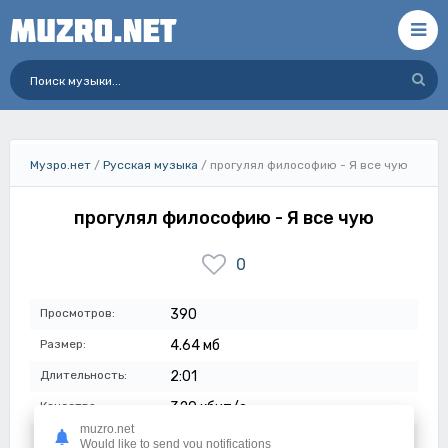
Музро.нет
/
Русская музыка
/ прогулял философию - Я все чую
прогулял философию - Я все чую
0
Просмотров:
390
Размер:
4.64 мб
Длительность:
2:01
Качество:
320 кбит/с
muzro.net
Дата:
08-05-2024
Would like to send you notifications