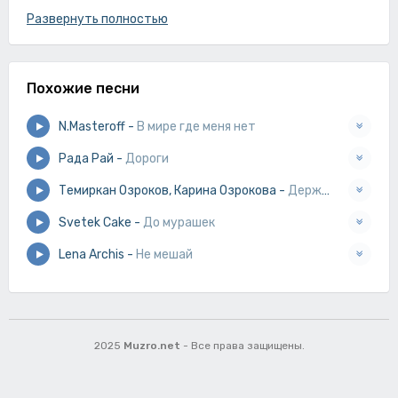
Развернуть полностью
Похожие песни
N.Masteroff
-
В мире где меня нет
Рада Рай
-
Дороги
Темиркан Озроков, Карина Озрокова
-
Держи меня за руку
Svetek Cake
-
До мурашек
Lena Archis
-
Не мешай
2025
Muzro.net
- Все права защищены.