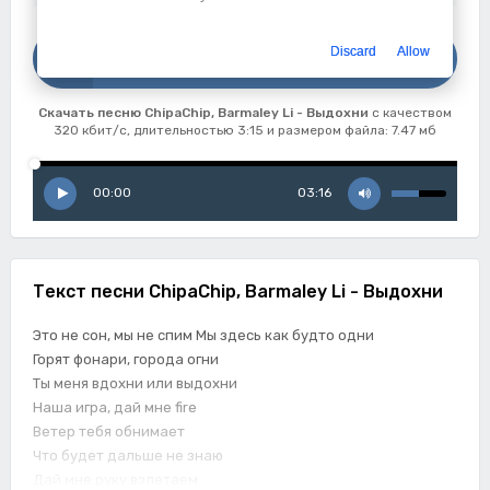
Скачать
Discard
Allow
ChipaChip, Barmaley Li - Выдохни
Скачать песню ChipaChip, Barmaley Li - Выдохни
с качеством
320 кбит/с, длительностью 3:15 и размером файла: 7.47 мб
00:00
03:16
Текст песни ChipaChip, Barmaley Li - Выдохни
Это не сон, мы не спим Мы здесь как будто одни
Горят фонари, города огни
Ты меня вдохни или выдохни
Наша игра, дай мне fire
Ветер тебя обнимает
Что будет дальше не знаю
Дай мне руку взлетаем