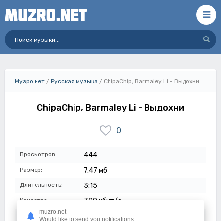
Музро.нет
/
Русская музыка
/ ChipaChip, Barmaley Li - Выдохни
ChipaChip, Barmaley Li - Выдохни
0
Просмотров:
444
Размер:
7.47 мб
Длительность:
3:15
Качество:
320 кбит/с
muzro.net
Дата:
14-05-2024
Would like to send you notifications