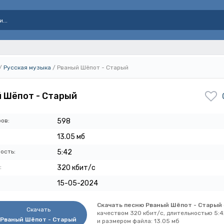
/
Русская музыка
/ Рваный Шёпот - Старый
 Шёпот - Старый
ов:
598
13.05 мб
ость:
5:42
:
320 кбит/с
15-05-2024
Скачать песню Рваный Шёпот - Старый
Скачать
качеством 320 кбит/с, длительностью 5:4
Рваный Шёпот - Старый
и размером файла: 13.05 мб