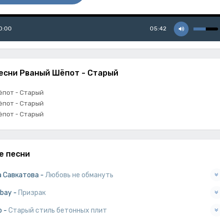
0:00
05:42
есни Рваный Шёпот - Старый
ёпот - Старый
ёпот - Старый
ёпот - Старый
е песни
а Савкатова
-
Любовь не обмануть
bay
-
Призрак
о
-
Старый стиль бетонных плит