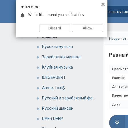
muzro.net
Would like to send you notifications
Discard
Allow
Главная
Музро.нет
Русская музыка
Рваный
Зарубежная музыка
Клубная музыка
Просмотр
ICEGERGERT
Размер:
Длительн
Aarne, Toxi$
Качество
Русский и зарубежный фонк
Дата:
Русский шансон
OMER DEEP