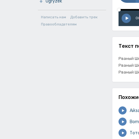
Ogryzek
Написать нам
Добавить трек
0
Правообладателям
Текст п
Рваный Ш
Рваный Ш
Рваный Ш
Похожи
Айз
Bom
Тот