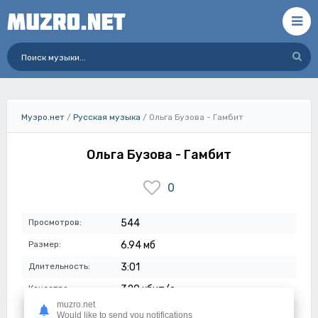
Музро.нет
/
Русская музыка
/ Ольга Бузова - Гамбит
Ольга Бузова - Гамбит
0
Просмотров:
544
Размер:
6.94 мб
Длительность:
3:01
Качество:
320 кбит/с
muzro.net
Дата:
15-05-2024
Would like to send you notifications