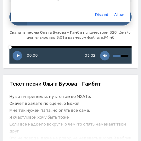
Скачать
Discard
Allow
Ольга Бузова - Гамбит
Скачать песню Ольга Бузова - Гамбит
с качеством 320 кбит/с,
длительностью 3:01 и размером файла: 6.94 мб
00:00
03:02
Текст песни Ольга Бузова - Гамбит
Ну вот и приплыли, ну кто там во МХАТе,
Скачет в халате по сцене, о Боже!
Мне так нужен папа, но опять все сама,
Я счастливой хочу быть тоже
Если все надоело вокруг и о чем-то опять намекает твой
друг
Это не повод и даже не довод не надевать высокий каблук