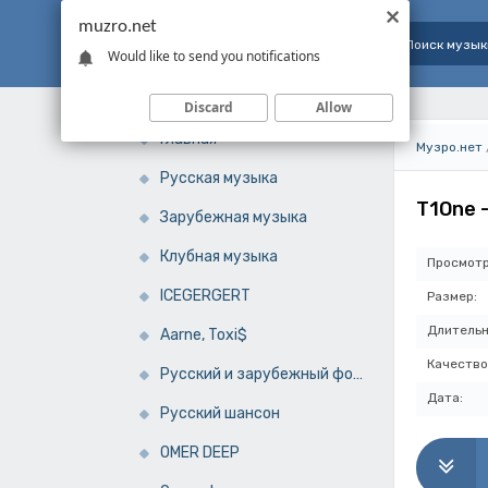
muzro.net
Would like to send you notifications
Discard
Allow
Главная
Музро.нет
Русская музыка
T1One 
Зарубежная музыка
Клубная музыка
Просмотр
ICEGERGERT
Размер:
Длительн
Aarne, Toxi$
Качество
Русский и зарубежный фонк
Дата:
Русский шансон
OMER DEEP