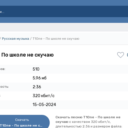
/
Русская музыка
/ T1One - По школе не скучаю
- По школе не скучаю
ов:
510
5.96 мб
ость:
2:36
:
320 кбит/с
15-05-2024
Скачать песню T1One - По школе не
Скачать
скучаю
с качеством 320 кбит/с,
T1One - По школе не скучаю
длительностью 2:36 и размером файла: