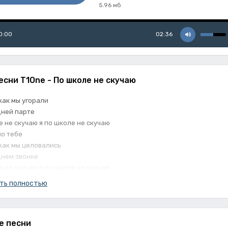
5.96 мб
0:00
02:36
есни T1One - По школе не скучаю
ак мы угорали
дней парте
е не скучаю я по школе не скучаю
по тебе
как мы целовались
днем звонке
е не скучаю я по школе не скучаю
по тебе
ть полностью
е песни