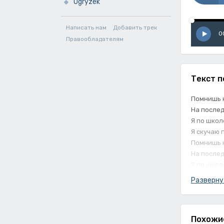
Ogryzek
Написать нам
Добавить трек
0
Правообладателям
Текст п
Помнишь к
На после
Я по школ
Я скучаю 
Помнишь 
На после
Я по школ
Я скучаю 
Разверну
Похожи