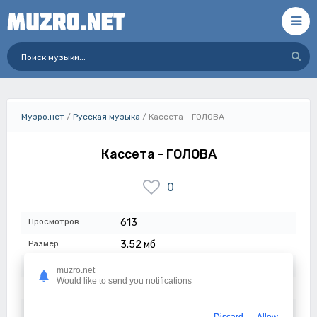
Музро.нет
/
Русская музыка
/ Кассета - ГОЛОВА
Кассета - ГОЛОВА
0
Просмотров:
613
Размер:
3.52 мб
Длительность:
1:32
muzro.net
Would like to send you notifications
Качество:
320 кбит/с
Дата:
17-05-2024