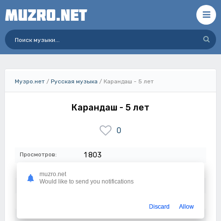
Музро.нет
/
Русская музыка
/ Карандаш - 5 лет
Карандаш - 5 лет
0
Просмотров:
1 803
Размер:
9.54 мб
muzro.net
Would like to send you notifications
Длительность:
4:09
Качество:
320 кбит/с
Discard
Allow
Дата:
17-05-2024