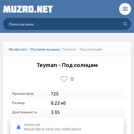
Музро.нет
/
Русская музыка
/ Teyman - Под солнцем
Teyman - Под солнцем
0
Просмотров:
725
Размер:
8.22 мб
Длительность:
3:35
Качество:
320 кбит/с
muzro.net
Would like to send you notifications
Дата:
02-03-2023