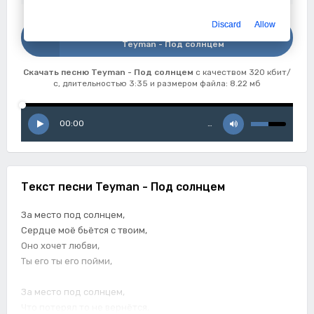
Discard
Allow
Скачать
Teyman - Под солнцем
Скачать песню Teyman - Под солнцем
с качеством 320 кбит/
с, длительностью 3:35 и размером файла: 8.22 мб
00:00
…
Текст песни Teyman - Под солнцем
За место под солнцем,
Сердце моё бьётся с твоим,
Оно хочет любви,
Ты его ты его пойми,
За место под солнцем,
Что потерял то не вернётся,