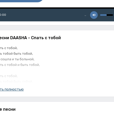
0:00
…
есни DAASHA - Спать с тобой
ть с тобой,
ть тобой быть тобой,
а сошла и ты больной,
ть с тобой и быть тобой,
ть с тобой,
ть тобой быть тобой,
а сошла и ты больной,
ть полностью
ть с тобой и быть тобой,
ть с тобой,
е песни
ть тобой быть тобой,