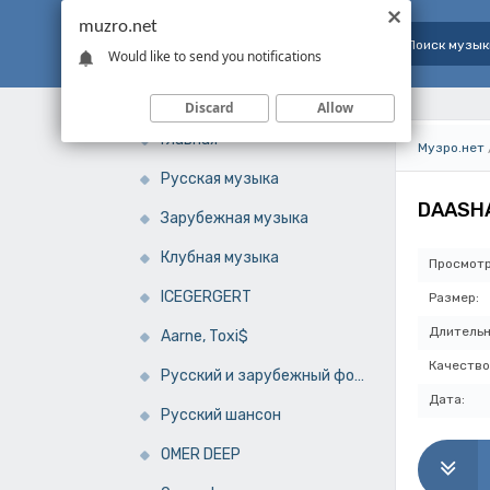
muzro.net
Would like to send you notifications
Discard
Allow
Главная
Музро.нет
Русская музыка
DAASHA
Зарубежная музыка
Клубная музыка
Просмотр
ICEGERGERT
Размер:
Длительн
Aarne, Toxi$
Качество
Русский и зарубежный фонк
Дата:
Русский шансон
OMER DEEP