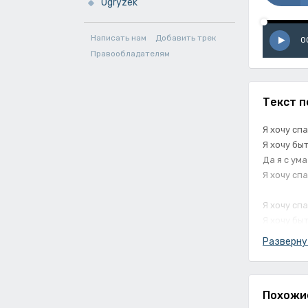
Ogryzek
Написать нам
Добавить трек
0
Правообладателям
Текст п
Я хочу спа
Я хочу бы
Да я с ум
Я хочу спа
Я хочу спа
Я хочу бы
Да я с ум
Разверну
Я хочу спа
Я хочу спа
Похожи
Я хочу бы