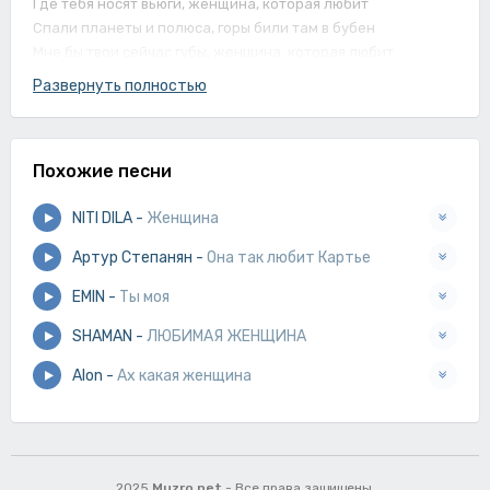
Где тебя носят вьюги, женщина, которая любит
Спали планеты и полюса, горы били там в бубен
Мне бы твои сейчас губы, женщина, которая любит
Развернуть полностью
Похожие песни
NITI DILA
-
Женщина
Артур Степанян
-
Она так любит Картье
EMIN
-
Ты моя
SHAMAN
-
ЛЮБИМАЯ ЖЕНЩИНА
Alon
-
Ах какая женщина
2025
Muzro.net
- Все права защищены.