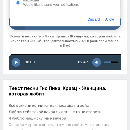
muzro.net
Дата:
18-04-2025
Would like to send you notifications
Скачать
Discard
Allow
Гио Пика, Кравц - Женщина, которая любит
Скачать песню Гио Пика, Кравц - Женщина, которая любит
с
качеством 320 кбит/с, длительностью 2:49 и размером файла:
6.5 мб
00:00
02:49
Текст песни Гио Пика, Кравц - Женщина,
которая любит
Всё в жизни кончится как посадка на рейс
Люблю тебя такой какая ты есть – это не стереть
Я люблю наши скучные вечера
Счастье – просто знать, что меня любит моя женщина