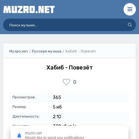
Музро.нет
/
Русская музыка
/ Хабиб - Повезёт
Хабиб - Повезёт
0
Просмотров:
365
Размер:
5 мб
Длительность:
2:10
Качество:
320 кбит/с
muzro.net
Дата:
22-08-2025
Would like to send you notifications