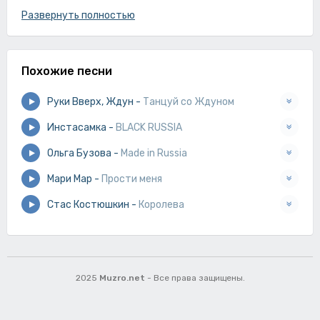
Развернуть полностью
Похожие песни
Руки Вверх, Ждун
-
Танцуй со Ждуном
Инстасамка
-
BLACK RUSSIA
Ольга Бузова
-
Made in Russia
Мари Мар
-
Прости меня
Стас Костюшкин
-
Королева
2025
Muzro.net
- Все права защищены.