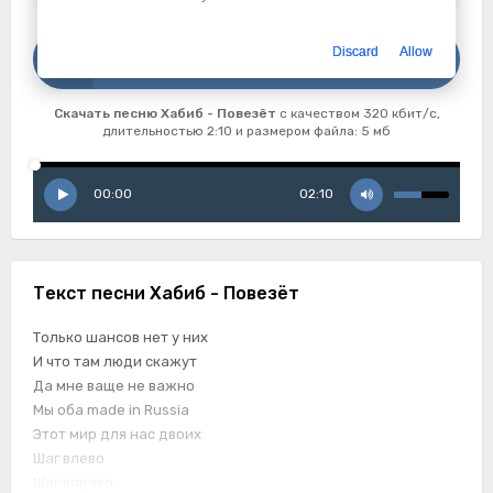
Скачать
Discard
Allow
Хабиб - Повезёт
Скачать песню Хабиб - Повезёт
с качеством 320 кбит/с,
длительностью 2:10 и размером файла: 5 мб
00:00
02:10
Текст песни Хабиб - Повезёт
Только шансов нет у них
И что там люди скажут
Да мне ваще не важно
Мы оба made in Russia
Этот мир для нас двоих
Шаг влево
Шаг вправо