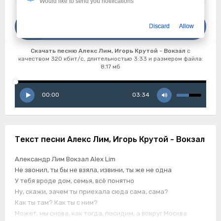
Would like to send you notifications
Скачать
Discard
Allow
Алекс Лим, Игорь Крутой - Вокзал
Скачать песню Алекс Лим, Игорь Крутой - Вокзал
с
качеством 320 кбит/с, длительностью 3:33 и размером файла:
8.17 мб
00:00
03:34
Текст песни Алекс Лим, Игорь Крутой - Вокзал
Александр Лим Вокзал Alex Lim
Не звонил, ты бы не взяла, извини, ты же не одна
У тебя вроде дом, семья, всё понятно
Ну, скажи, зачем ты приехала сюда сама, сама?
Как ты там? Как ты с ним?
Может, мы снова, как тогда, посидим, а вокруг Москва