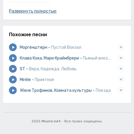
Отпущу, передай ему
Пусть поверит в алиби твоё и оставит всё своё себе, себе
Развернуть полностью
Всё, прощай, уезжай
Похожие песни
Моргенштерн
-
Пустой Вокзал
Клава Кока, Мари Краймбрери
-
Пьяный вокзал
ST
-
Вера, Надежда, Любовь
Mirèle
-
Приятное
Женя Трофимов, Комната культуры
-
Поезда
2025
Muzro.net
- Все права защищены.