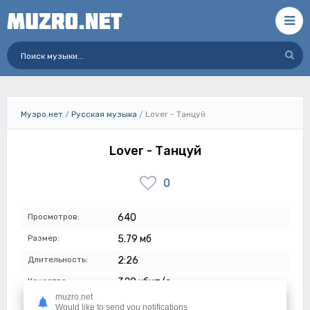
Музро.нет
/
Русская музыка
/ Lover - Танцуй
Lover - Танцуй
0
Просмотров:
640
Размер:
5.79 мб
Длительность:
2:26
Качество:
320 кбит/с
muzro.net
Дата:
17-07-2023
Would like to send you notifications