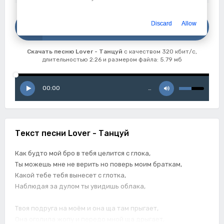
Скачать
Discard
Allow
Lover - Танцуй
Скачать песню Lover - Танцуй
с качеством 320 кбит/с,
длительностью 2:26 и размером файла: 5.79 мб
00:00
…
Текст песни Lover - Танцуй
Как будто мой бро в тебя целится с глока,
Ты можешь мне не верить но поверь моим браткам,
Какой тебе тебя вынесет с глотка,
Наблюдая за дулом ты увидишь облака,
Твоя подруга на моём и она ща там прыгает,
Она оголила жопу и передо мной ща дрыгает,