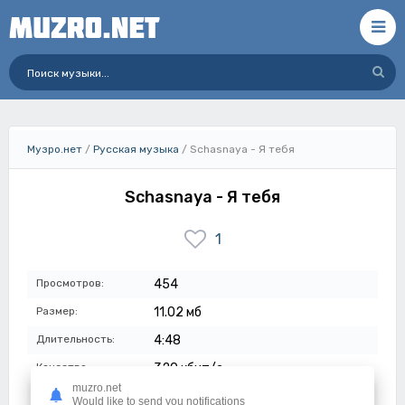
Музро.нет
/
Русская музыка
/ Schasnaya - Я тебя
Schasnaya - Я тебя
1
Просмотров:
454
Размер:
11.02 мб
Длительность:
4:48
Качество:
320 кбит/с
muzro.net
Дата:
17-07-2023
Would like to send you notifications