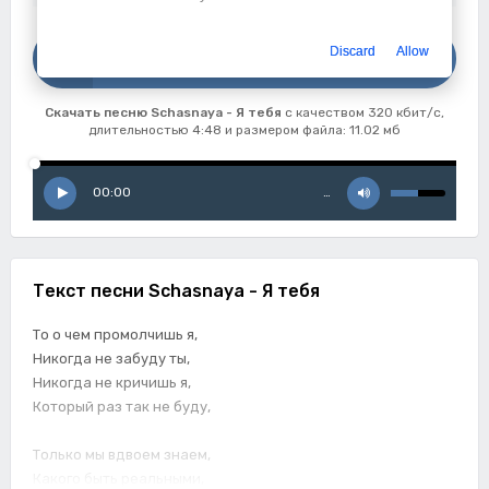
Скачать
Discard
Allow
Schasnaya - Я тебя
Скачать песню Schasnaya - Я тебя
с качеством 320 кбит/с,
длительностью 4:48 и размером файла: 11.02 мб
00:00
…
Текст песни Schasnaya - Я тебя
То о чем промолчишь я,
Никогда не забуду ты,
Никогда не кричишь я,
Который раз так не буду,
Только мы вдвоем знаем,
Какого быть реальными,