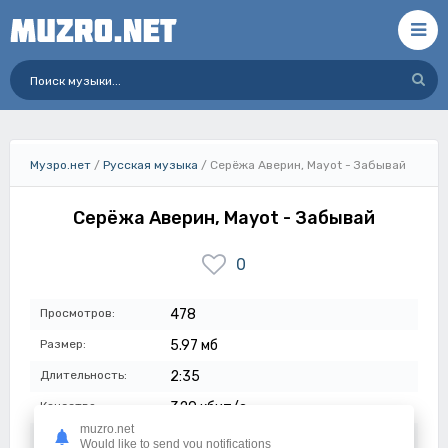
Музро.нет
/
Русская музыка
/ Серёжа Аверин, Mayot - Забывай
Серёжа Аверин, Mayot - Забывай
0
Просмотров:
478
Размер:
5.97 мб
Длительность:
2:35
Качество:
320 кбит/с
muzro.net
Дата:
22-07-2023
Would like to send you notifications