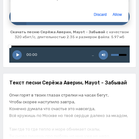
Скачать
Discard
Allow
Серёжа Аверин, Mayot - Забывай
Скачать песню Серёжа Аверин, Mayot - Забывай
с качеством
320 кбит/с, длительностью 2:35 и размером файла: 5.97 мб
00:00
…
Текст песни Серёжа Аверин, Mayot - Забывай
Огни горят в твоих глазах стрелки на часах бегут,
Чтобы скорее наступило завтра,
Конечно думала что счастье это навсегда,
Всё кружишь по Москве но твоё сердце далеко за мкадом,
Там где то где тепло и море обнимает скалы,
Ты снова пишешь про любовь но мне уже не надо,