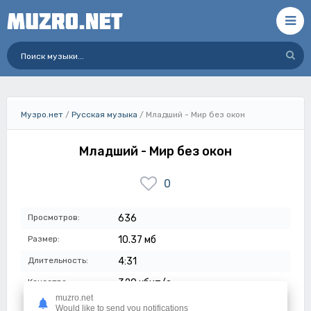
Музро.нет
/
Русская музыка
/ Младший - Мир без окон
Младший - Мир без окон
0
Просмотров:
636
Размер:
10.37 мб
Длительность:
4:31
Качество:
320 кбит/с
muzro.net
Дата:
07-05-2024
Would like to send you notifications