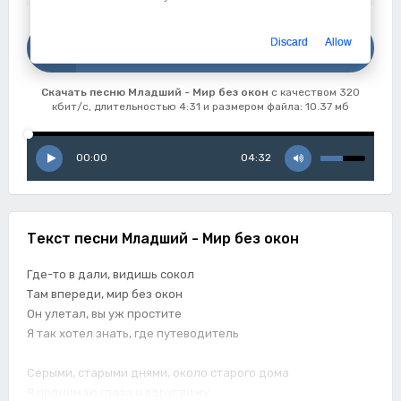
Скачать
Discard
Allow
Младший - Мир без окон
Скачать песню Младший - Мир без окон
с качеством 320
кбит/с, длительностью 4:31 и размером файла: 10.37 мб
00:00
04:32
Текст песни Младший - Мир без окон
Где-то в дали, видишь сокол
Там впереди, мир без окон
Он улетал, вы уж простите
Я так хотел знать, где путеводитель
Серыми, старыми днями, около старого дома
Я поднимаю глаза и вдруг вижу